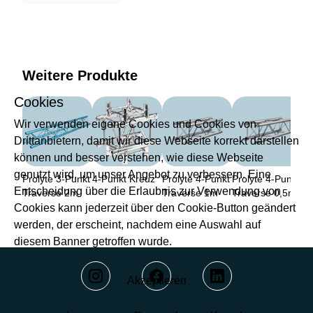
Weitere Produkte
Cookies
Wir verwenden eigene Cookies und Cookies von
Drittanbietern, damit wir diese Webseite korrekt darstellen
können und besser verstehen, wie diese Webseite
genutzt wird, um unser Angebot zu verbessern. Eine
Prolyte 3-Punkt
4-Punkt Kreuz
Prolyte 4-Punkt
Prolyte 4-Punkt
Entscheidung über die Erlaubnis zur Verwendung von
Traverse 2m
Traverse 1m
Traverse 0,5m
Cookies kann jederzeit über den Cookie-Button geändert
werden, der erscheint, nachdem eine Auswahl auf
diesem Banner getroffen wurde.
Akzeptieren