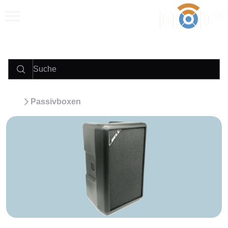
Anrufen
E‑Mail
WhatsApp
Passivboxen