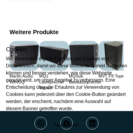
Weitere Produkte
Cookies
Wir verwenden eigene Cookies und Cookies von
Drittanbietern, damit wir diese Webseite korrekt darstellen
können und besser verstehen, wie diese Webseite
Martin Audio
MQ1
MQSub
MVT F8 Topteil
genutzt wird, um unser Angebot zu verbessern. Eine
W8VDQ
Lautsprecher
Basslautsprecher
Entscheidung über die Erlaubnis zur Verwendung von
Topteil
Cookies kann jederzeit über den Cookie-Button geändert
werden, der erscheint, nachdem eine Auswahl auf
diesem Banner getroffen wurde.
Akzeptieren