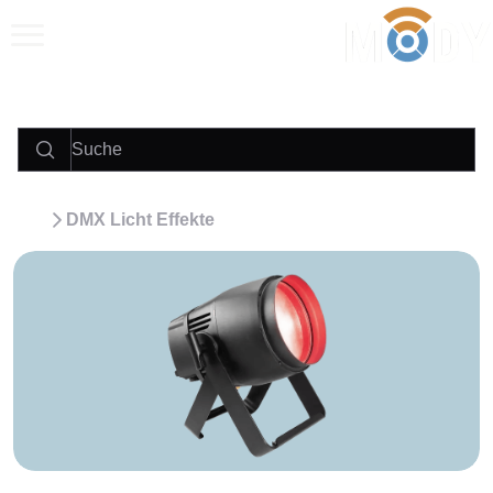
Anrufen
E‑Mail
WhatsApp
DMX Licht Effekte