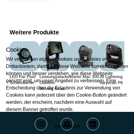
Weitere Produkte
Cookies
Wir verwenden eigene Cookies und Cookies von
Drittanbietern, damit wir diese Webseite korrekt darstellen
können und besser verstehen, wie diese Webseite
LED Par Pixel
Leistungsstarker
Martin Mac 300
JB Lightning
genutzt wird, um unser Angebot zu verbessern. Eine
Scheinwerfer
Outdoor
Varyscan P6
Entscheidung über die Erlaubnis zur Verwendung von
Moving Head
Cookies kann jederzeit über den Cookie-Button geändert
werden, der erscheint, nachdem eine Auswahl auf
diesem Banner getroffen wurde.
Akzeptieren