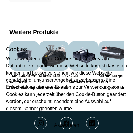
Weitere Produkte
Cookies
Wir verwenden eigene Cookies und Cookies von
Drittanbietern, damit wir diese Webseite korrekt darstellen
können und besser verstehen, wie diese Webseite
Jem Glaciator
Martin Jem FX-
SGM
Martin Magnum
genutzt wird, um unser Angebot zu verbessern. Eine
X-Stream
2
Nebelmaschine
1000
Entscheidung über die Erlaubnis zur Verwendung von
Bodennebelmaschine
Nebelmaschine
Nebelmaschine
Cookies kann jederzeit über den Cookie-Button geändert
werden, der erscheint, nachdem eine Auswahl auf
diesem Banner getroffen wurde.
Akzeptieren