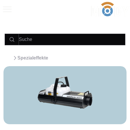
Anrufen
E‑Mail
WhatsApp
Spezialeffekte