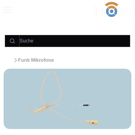
Anrufen
E‑Mail
WhatsApp
Funk Mikrofone