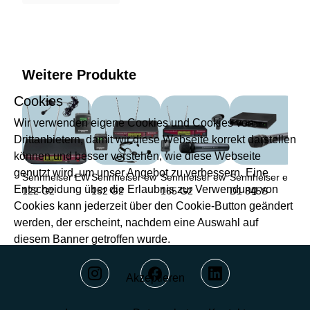
Weitere Produkte
Cookies
Wir verwenden eigene Cookies und Cookies von
Drittanbietern, damit wir diese Webseite korrekt darstellen
können und besser verstehen, wie diese Webseite
genutzt wird, um unser Angebot zu verbessern. Eine
Sennheiser EW
Sennheiser ew
Sennheiser ew
Sennheiser ew
Entscheidung über die Erlaubnis zur Verwendung von
122 G2
152 G2
165 G2
D1 845S
Cookies kann jederzeit über den Cookie-Button geändert
werden, der erscheint, nachdem eine Auswahl auf
diesem Banner getroffen wurde.
Akzeptieren