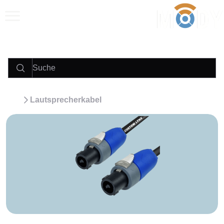
Anrufen
E‑Mail
WhatsApp
Lautsprecherkabel