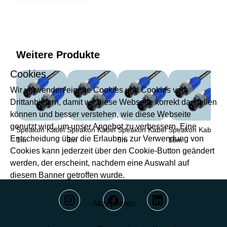
Weitere Produkte
Cookies
Wir verwenden eigene Cookies und Cookies von
Drittanbietern, damit wir diese Webseite korrekt darstellen
können und besser verstehen, wie diese Webseite
genutzt wird, um unser Angebot zu verbessern. Eine
Speakon Kabel
Speakon Kabel
Speakon Kabel
Speakon Kabel
Entscheidung über die Erlaubnis zur Verwendung von
1m
3m
5m
15m
Cookies kann jederzeit über den Cookie-Button geändert
werden, der erscheint, nachdem eine Auswahl auf
diesem Banner getroffen wurde.
Akzeptieren