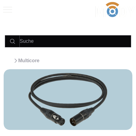
Anrufen
E‑Mail
WhatsApp
Multicore