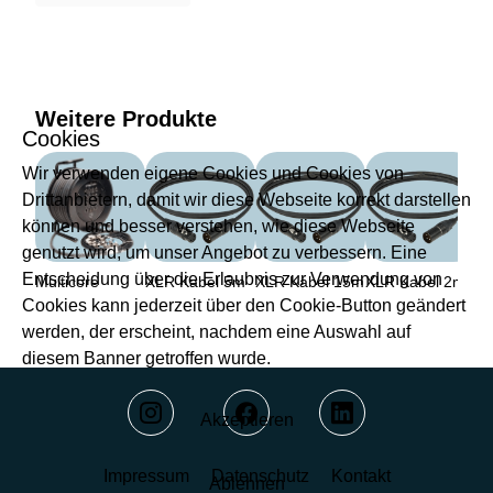
Weitere Produkte
Cookies
Wir verwenden eigene Cookies und Cookies von
Drittanbietern, damit wir diese Webseite korrekt darstellen
können und besser verstehen, wie diese Webseite
genutzt wird, um unser Angebot zu verbessern. Eine
Entscheidung über die Erlaubnis zur Verwendung von
Multicore
XLR Kabel 5m
XLR Kabel 15m
XLR Kabel 2m
Cookies kann jederzeit über den Cookie-Button geändert
werden, der erscheint, nachdem eine Auswahl auf
diesem Banner getroffen wurde.
Akzeptieren
Impressum
Datenschutz
Kontakt
Ablehnen