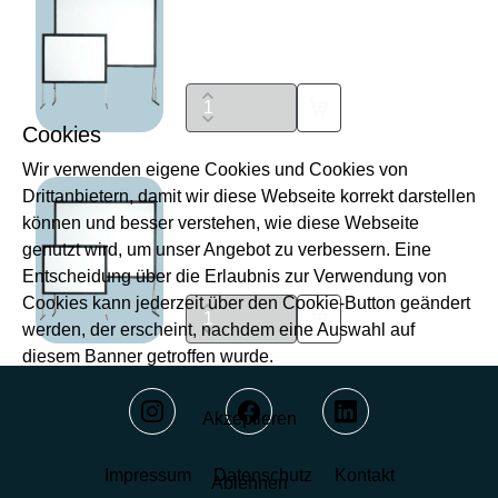
Preis auf Anfrage
Cookies
Wir verwenden eigene Cookies und Cookies von
Drittanbietern, damit wir diese Webseite korrekt darstellen
Vario Leinwand 200x150 cm
können und besser verstehen, wie diese Webseite
genutzt wird, um unser Angebot zu verbessern. Eine
Preis auf Anfrage
Entscheidung über die Erlaubnis zur Verwendung von
Cookies kann jederzeit über den Cookie-Button geändert
werden, der erscheint, nachdem eine Auswahl auf
diesem Banner getroffen wurde.
Akzeptieren
Impressum
Datenschutz
Kontakt
Ablehnen