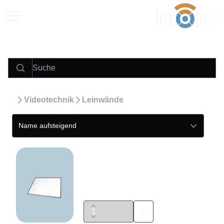
Anrufen
E‑Mail
WhatsApp
Videotechnik
Leinwände
Name aufsteigend
Projektionsleinwand 16:9
Preis auf Anfrage